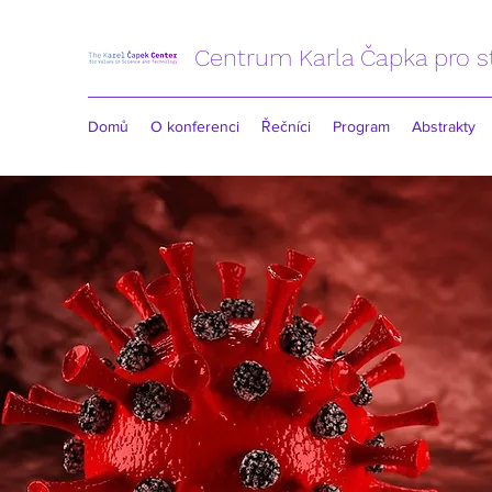
Centrum Karla Čapka pro s
Domů
O konferenci
Řečníci
Program
Abstrakty