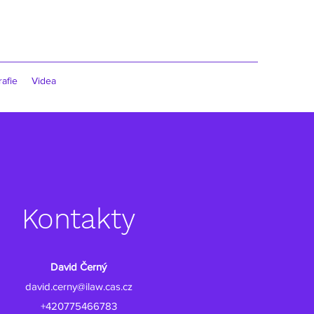
afie
Videa
Kontakty
David Černý
david.cerny@ilaw.cas.cz
+420775466783