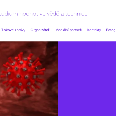
tudium hodnot ve vědě a technice
Tiskové zprávy
Organizátoři
Mediální partneři
Kontakty
Fotogr