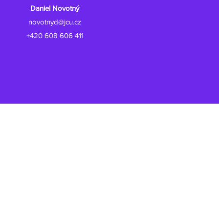
Daniel Novotný
novotnyd@jcu.cz
+420 608 606 411
ted with Wix.com