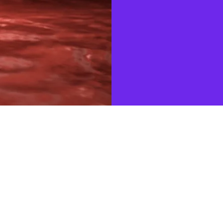
trum Karla Čapka pro studium hodnot ve vědě a technice. Proudly crea