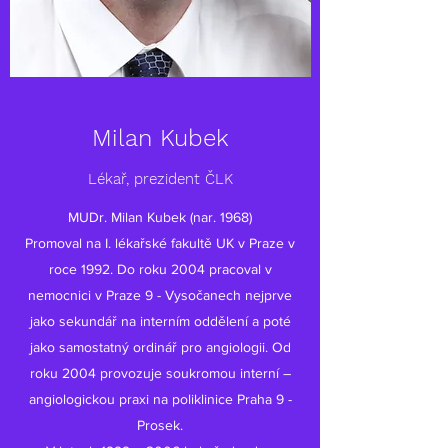
Milan Kubek
Lékař, prezident ČLK
MUDr. Milan Kubek (nar. 1968)
Promoval na I. lékařské fakultě UK v Praze v
roce 1992. Do roku 2004 pracoval v
nemocnici v Praze 9 - Vysočanech nejprve
jako sekundář na interním oddělení a poté
jako samostatný ordinář pro angiologii. Od
roku 2004 provozuje soukromou interní –
angiologickou praxi na poliklinice Praha 9 -
Prosek.