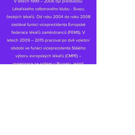
V letech 1999 – 2006 byl předsedou
Lékařského odborového klubu - Svazu
českých lékařů. Od roku 2004 do roku 2008
zastával funkci viceprezidenta Evropské
federace lékařů zaměstnanců (FEMS). V
letech 2009 – 2015 pracoval po dvě volební
období ve funkci viceprezidenta Stálého
výboru evropských lékařů (CMPE) –
organizace se sídlem v Bruselu, jejímž
hlavním úkolem je podpora kvality a
bezpečnosti zdravotní péče v zemích EU a
prosazování zájmů 2 milionů evropských
lékařů zejména vůči orgánům Evropské Unie.
Prezidentem České lékařské komory byl
zvolen poprvé v lednu 2006, podruhé v
listopadu 2010, potřetí v listopadu 2015 a
počtvrté v červnu 2021.